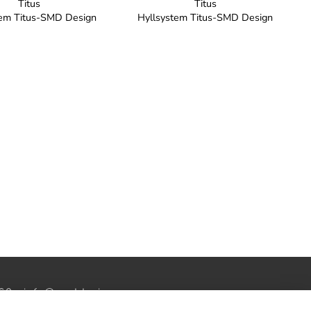
Titus
Titus
tem Titus-SMD Design
Hyllsystem Titus-SMD Design
60 ·
info@smddesign.se
ww.studiob3.se