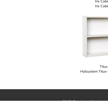
Iris Cab
Iris Cab
Titus
Hyllsystem Titu
SMD Design · Idrottsvä
StudioB3 Showr