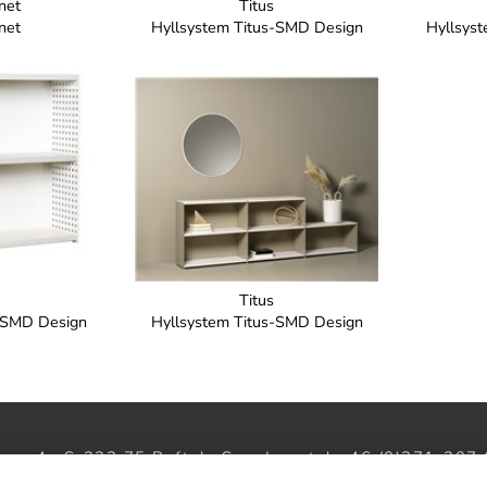
inet
Titus
inet
Hyllsystem Titus-SMD Design
Hyllsys
Titus
s-SMD Design
Hyllsystem Titus-SMD Design
gen 4 · S-333 75 Reftele Sweden · tel +46 (0)371-207 
oom · Barnhusgatan 3 · S-111 23 Stockholm · tel 08-214231 ·
w