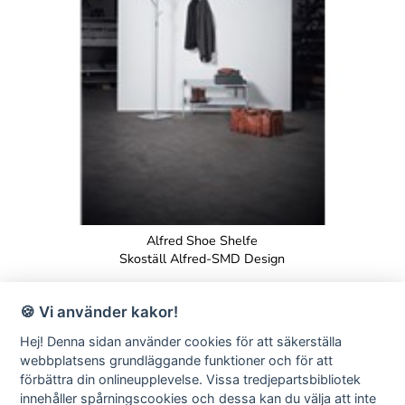
Alfred Shoe Shelfe
Skoställ Alfred-SMD Design
🍪 Vi använder kakor!
Hej! Denna sidan använder cookies för att säkerställa
webbplatsens grundläggande funktioner och för att
förbättra din onlineupplevelse. Vissa tredjepartsbibliotek
SMD Design · Idrottsvägen 4 · S-333 75 Reftele Sweden · tel +46
innehåller spårningscookies och dessa kan du välja att inte
(0)371-207 60 ·
info@smddesign.se