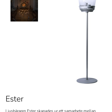
Ester
Ljusbäraren Ester skapades ur ett samarbete mellan