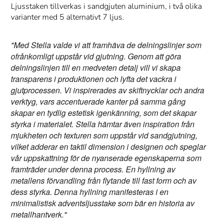
Ljusstaken tillverkas i sandgjuten aluminium, i två olika
varianter med 5 alternativt 7 ljus.
"Med Stella valde vi att framhäva de delningslinjer som
ofrånkomligt uppstår vid gjutning. Genom att göra
delningslinjen till en medveten detalj vill vi skapa
transparens i produktionen och lyfta det vackra i
gjutprocessen. Vi inspirerades av skiftnycklar och andra
verktyg, vars accentuerade kanter på samma gång
skapar en tydlig estetisk igenkänning, som det skapar
styrka i materialet. Stella hämtar även inspiration från
mjukheten och texturen som uppstår vid sandgjutning,
vilket adderar en taktil dimension i designen och speglar
vår uppskattning för de nyanserade egenskaperna som
framträder under denna process. En hyllning av
metallens förvandling från flytande till fast form och av
dess styrka. Denna hyllning manifesteras i en
minimalistisk adventsljusstake som bär en historia av
metallhantverk."