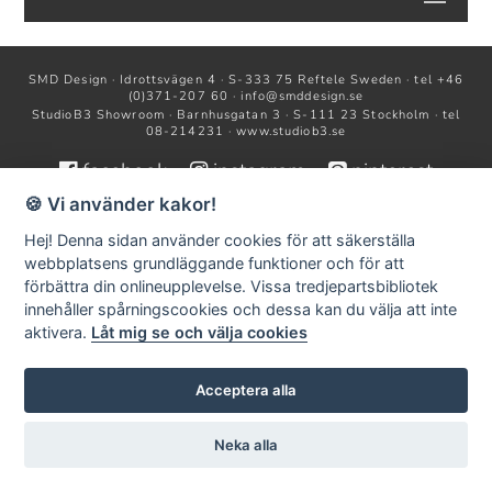
SMD Design · Idrottsvägen 4 · S-333 75 Reftele Sweden · tel +46
(0)371-207 60 ·
info@smddesign.se
StudioB3 Showroom · Barnhusgatan 3 · S-111 23 Stockholm · tel
08-214231 ·
www.studiob3.se
facebook
instagram
pinterest
🍪 Vi använder kakor!
© SMD Design AB | Publiceringsverktyg:
KEYnet
Hej! Denna sidan använder cookies för att säkerställa
webbplatsens grundläggande funktioner och för att
förbättra din onlineupplevelse. Vissa tredjepartsbibliotek
innehåller spårningscookies och dessa kan du välja att inte
aktivera.
Låt mig se och välja cookies
Acceptera alla
Neka alla