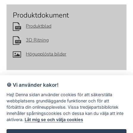
Produktdokument
Produktblad
3D Ritning
Högupplösta bilder
🍪 Vi använder kakor!
Hej! Denna sidan använder cookies för att säkerställa
webbplatsens grundläggande funktioner och för att
förbättra din onlineupplevelse. Vissa tredjepartsbibliotek
SMD Design · Idrottsvägen 4 · S-333 75 Reftele Sweden · tel +46
innehåller spårningscookies och dessa kan du välja att inte
(0)371-207 60 ·
info@smddesign.se
aktivera.
Låt mig se och välja cookies
StudioB3 Showroom · Barnhusgatan 3 · S-111 23 Stockholm · tel
08-214231 ·
www.studiob3.se