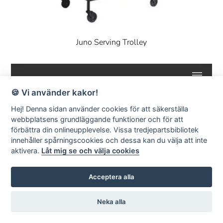
Juno Serving Trolley
🍪 Vi använder kakor!
Hej! Denna sidan använder cookies för att säkerställa
SMD Design · Idrottsvägen 4 · S-333 75 Reftele Sweden · tel +46
webbplatsens grundläggande funktioner och för att
(0)371-207 60 ·
info@smddesign.se
förbättra din onlineupplevelse. Vissa tredjepartsbibliotek
StudioB3 Showroom · Barnhusgatan 3 · S-111 23 Stockholm · tel
08-214231 ·
www.studiob3.se
innehåller spårningscookies och dessa kan du välja att inte
aktivera.
Låt mig se och välja cookies
facebook
instagram
pinterest
Acceptera alla
© SMD Design AB | Publiceringsverktyg:
KEYnet
Neka alla