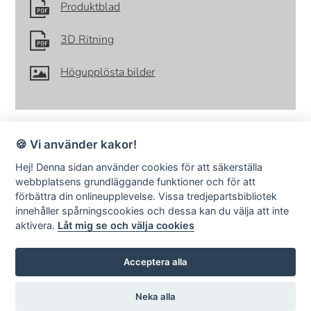
Produktblad
3D Ritning
Högupplösta bilder
🍪 Vi använder kakor!
Hej! Denna sidan använder cookies för att säkerställa
webbplatsens grundläggande funktioner och för att
förbättra din onlineupplevelse. Vissa tredjepartsbibliotek
SMD Design · Idrottsvägen 4 · S-333 75 Reftele Sweden · tel +46
innehåller spårningscookies och dessa kan du välja att inte
(0)371-207 60 ·
info@smddesign.se
aktivera.
Låt mig se och välja cookies
StudioB3 Showroom · Barnhusgatan 3 · S-111 23 Stockholm · tel
08-214231 ·
www.studiob3.se
facebook
instagram
pinterest
Acceptera alla
Neka alla
© SMD Design AB | Publiceringsverktyg:
KEYnet