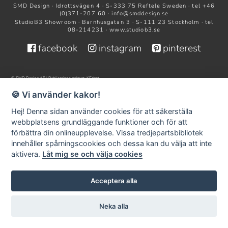
SMD Design · Idrottsvägen 4 · S-333 75 Reftele Sweden · tel +46
(0)371-207 60 ·
info@smddesign.se
StudioB3 Showroom · Barnhusgatan 3 · S-111 23 Stockholm · tel
08-214231 ·
www.studiob3.se
facebook
instagram
pinterest
© SMD Design AB | Publiceringsverktyg:
KEYnet
🍪 Vi använder kakor!
Hej! Denna sidan använder cookies för att säkerställa
webbplatsens grundläggande funktioner och för att
förbättra din onlineupplevelse. Vissa tredjepartsbibliotek
innehåller spårningscookies och dessa kan du välja att inte
aktivera.
Låt mig se och välja cookies
Acceptera alla
Neka alla