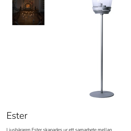
Ester
Ljusbäraren Ester skapades ur ett samarbete mellan