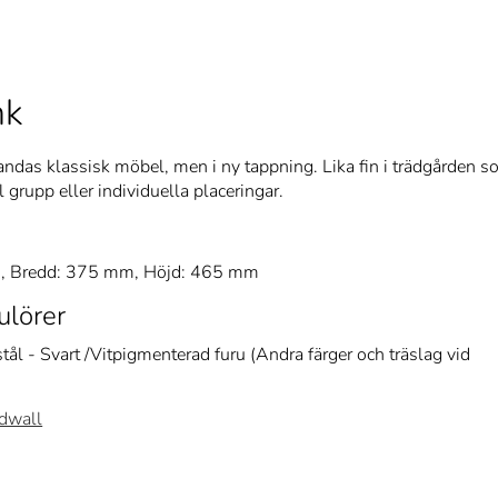
nk
ndas klassisk möbel, men i ny tappning. Lika fin i trädgården 
grupp eller individuella placeringar.
, Bredd: 375 mm, Höjd: 465 mm
ulörer
stål - Svart /Vitpigmenterad furu (Andra färger och träslag vid
dwall