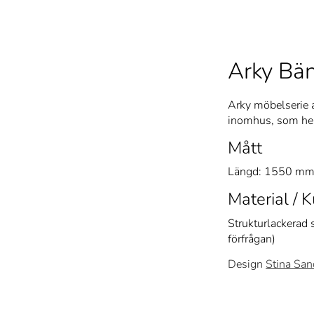
Arky Bä
Arky möbelserie a
inomhus, som hel 
Mått
Längd: 1550 mm
Material / K
Strukturlackerad 
förfrågan)
Design
Stina San