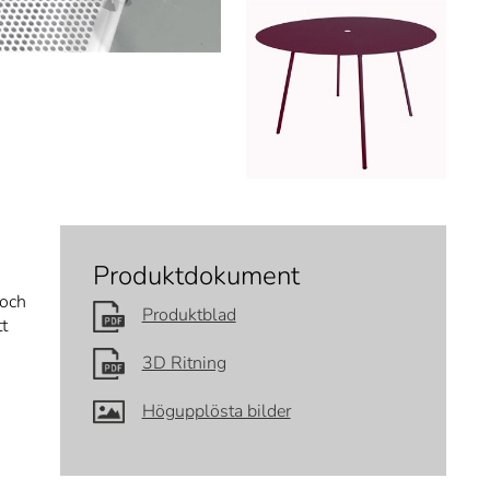
Produktdokument
 och
Produktblad
tt
3D Ritning
Högupplösta bilder