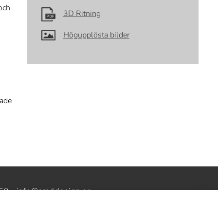
och
3D Ritning
Högupplösta bilder
gade
60 ·
info@smddesign.se
ww.studiob3.se