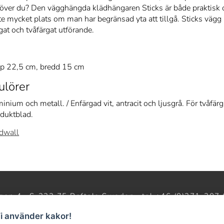
höver du? Den vägghängda klädhängaren Sticks är både praktisk 
nte mycket plats om man har begränsad yta att tillgå. Sticks vägg
gat och tvåfärgat utförande.
up 22,5 cm, bredd 15 cm
ulörer
inium och metall. / Enfärgad vit, antracit och ljusgrå. För tvåfär
oduktblad.
dwall
gen 4 · S-333 75 Reftele Sweden · tel +46 (0)371-207 
oom · Barnhusgatan 3 · S-111 23 Stockholm · tel 08-214231 ·
w
Vi använder kakor!