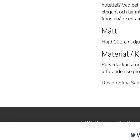
hotellet? Vad be
elegant och tar i
finns i både enfär
Mått
Höjd 102 cm, dj
Material / K
Pulverlackad alum
utföranden se pr
Design
Stina San
SMD Design · Idrottsvä
StudioB3 Showr
🍪 