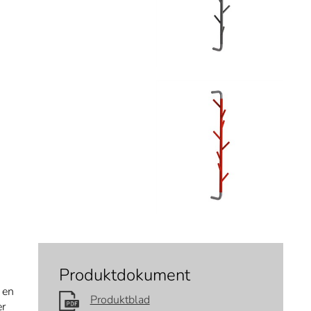
Produktdokument
 en
Produktblad
er