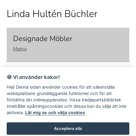
Linda Hultén Büchler
Designade Möbler
Memo
🍪 Vi använder kakor!
Hej! Denna sidan använder cookies för att säkerställa
webbplatsens grundläggande funktioner och för att
förbättra din onlineupplevelse. Vissa tredjepartsbibliotek
SMD Design · Idrottsvägen 4 · S-333 75 Reftele Sweden · tel +46
innehåller spårningscookies och dessa kan du välja att inte
(0)371-207 60 ·
info@smddesign.se
aktivera.
Låt mig se och välja cookies
StudioB3 Showroom · Barnhusgatan 3 · S-111 23 Stockholm · tel
08-214231 ·
www.studiob3.se
facebook
instagram
pinterest
Acceptera alla